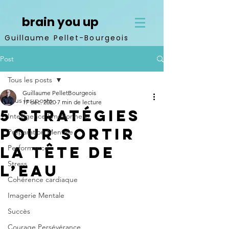
brain you up
Guillaume Pellet-Bourgeois
Post
Tous les posts
Guillaume PelletBourgeois
Tous les posts
17 déc. 2020
7 min de lecture
5 stratégies
Intelligence Emotionnelle
pour sortir
Préparation Mentale
la tête de
Performance
Stress
l’eau
Cohérence cardiaque
Imagerie Mentale
Succès
Courage Persévérance