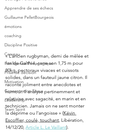
Apprendre de ses échecs
Guillaume PelletBourgeois
émotions
coaching
Discipline Positive
Cerveau
« L’ancien rugbyman, demi de mêlée et 
fan de Galthié, carre son 1,75 m pour 
Intelligence Pédagogique
80kg, pectoraux vivaces et cuissots 
Prise de décision
solides, dans un fauteuil jaune citron. Il 
Motivation
raconte joliment entre anecdotes et 
Concentration Focus
humour. Il analyse pertinemment et 
relativise avec sagacité, en marin et en 
Leadership
technicien. Jamais on ne sent monter 
Team Spirit
la déprime ou l’angoisse » (
Kévin 
Escoffier, coulé, touchant
, Libération, 
14/12/20, 
Article L. Le Vaillant
).