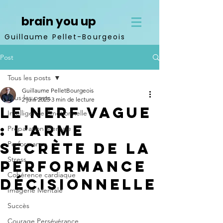
brain you up
Guillaume Pellet-Bourgeois
Post
Tous les posts
Guillaume PelletBourgeois
Tous les posts
2 juin 2025
3 min de lecture
Le nerf vague
Intelligence Emotionnelle
: l'arme
Préparation Mentale
secrète de la
Performance
Stress
performance
Cohérence cardiaque
décisionnelle
Imagerie Mentale
Succès
Courage Persévérance