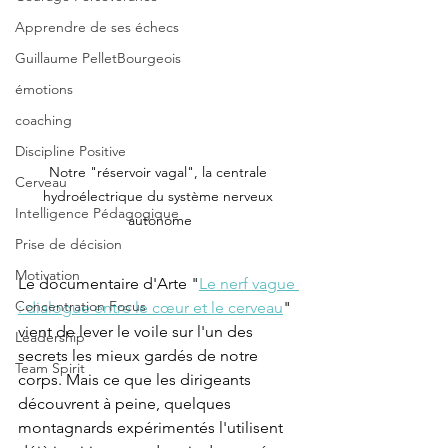
Apprendre de ses échecs
Guillaume PelletBourgeois
émotions
coaching
Discipline Positive
Notre "réservoir vagal", la centrale 
Cerveau
hydroélectrique du système nerveux 
Intelligence Pédagogique
autonome
Prise de décision
Motivation
Le documentaire d'Arte "
Le nerf vague 
Concentration Focus
: dialogue entre le cœur et le cerveau
" 
vient de lever le voile sur l'un des 
Leadership
secrets les mieux gardés de notre 
Team Spirit
corps. Mais ce que les dirigeants 
découvrent à peine, quelques 
montagnards expérimentés l'utilisent 